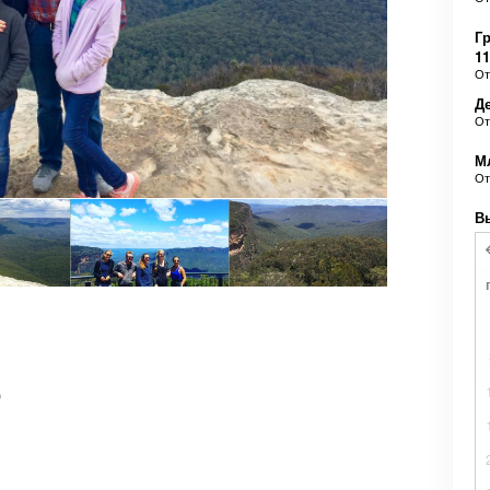
Гр
11
О
Д
О
М
О
В
)