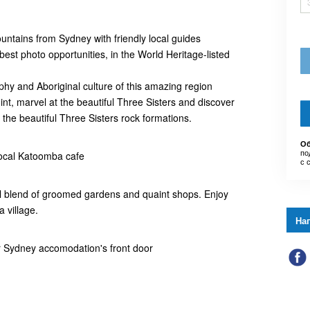
ountains from Sydney with friendly local guides
best photo opportunities, in the World Heritage-listed
phy and Aboriginal culture of this amazing region
nt, marvel at the beautiful Three Sisters and discover
 the beautiful Three Sisters rock formations.
Об
по
local Katoomba cafe
с 
ful blend of groomed gardens and quaint shops. Enjoy
a village.
На
ur Sydney accomodation's front door