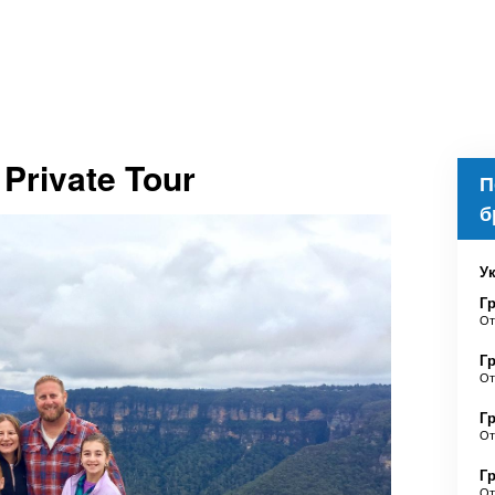
Private Tour
П
б
Ук
Гр
О
Гр
О
Гр
О
Гр
О