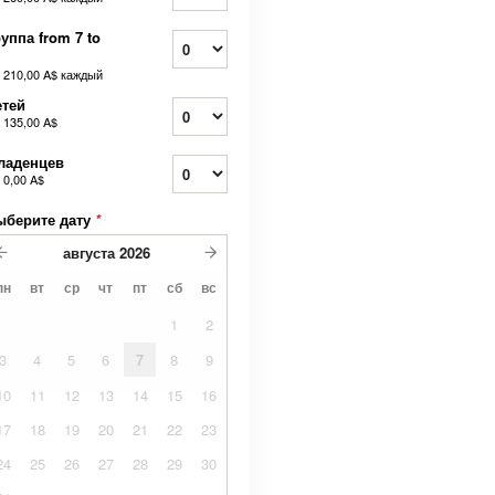
уппа from 7 to
т
210,00 A$
каждый
етей
т
135,00 A$
ладенцев
т
0,00 A$
ыберите дату
*
августа
2026
пн
вт
ср
чт
пт
сб
вс
1
2
3
4
5
6
7
8
9
10
11
12
13
14
15
16
17
18
19
20
21
22
23
24
25
26
27
28
29
30