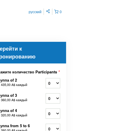
русский
0
ерейти к
ронированию
ажите количество Participants
*
уппа of 2
т
435,00 A$
каждый
уппа of 3
т
360,00 A$
каждый
уппа of 4
т
320,00 A$
каждый
уппа from 5 to 6
т
260,00 A$
каждый